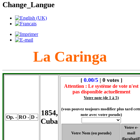
Change_Langue
La Caringa
0.00/5
| 0 votes
[
]
Attention : Le système de vote n'est
pas disponible actuellement
Votre note (de 1 à 5)
(vous pouvez toujours modifier plus tard cett
1854,
note avec votre pseudo)
Op. -
RO -
D -
Cuba
Votre e-
Votre Nom (ou pseudo)
mail
(facultatif