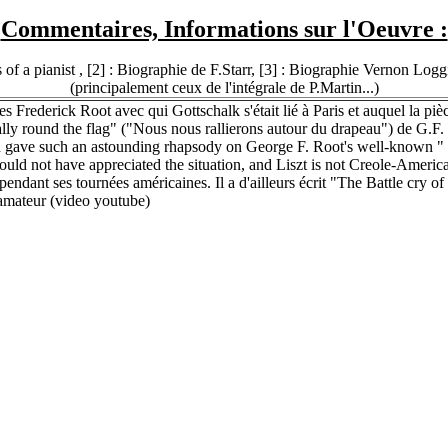
Commentaires, Informations sur l'Oeuvre :
f a pianist , [2] : Biographie de F.Starr, [3] : Biographie Vernon Logg
(principalement ceux de l'intégrale de P.Martin...)
es Frederick Root avec qui Gottschalk s'était lié à Paris et auquel la p
ally round the flag" ("Nous nous rallierons autour du drapeau") de G.F.
d gave such an astounding rhapsody on George F. Root's well-known " We
 could not have appreciated the situation, and Liszt is not Creole-Ameri
ndant ses tournées américaines. Il a d'ailleurs écrit "The Battle cry o
 amateur (video youtube)