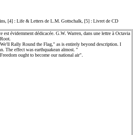
ins, [4] : Life & Letters de L.M. Gottschalk, [5] : Livret de CD
ièce est évidemment dédicacée. G.W. Warren, dans une lettre à Octavia
 Root.
'll Rally Round the Flag," as is entirely beyond description. I
can. The effect was earthquakean almost. "
f Freedom ought to become our national air".