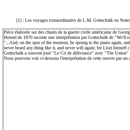
[1] : Les voyages extraordinaires de L.M. Gottschalk ou Notes o
Pièce élaborée sur des chants de la guerre civile américaine de Georg
Hensel de 1870 raconte une interprétation par Gottschalk de "We'll r
"...And, on the spur of the moment, he sprang to the piano again, an
never heard any thing like it, and never will again; for Liszt himself
Gottschalk a souvent joué "Le Cri de délivrance" avec "The Union" pe
Nous pouvons voir ci-dessous l'interprétation de cette oeuvre par un