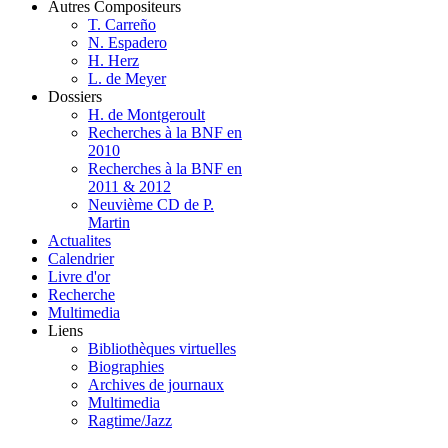
Autres Compositeurs
T. Carreño
N. Espadero
H. Herz
L. de Meyer
Dossiers
H. de Montgeroult
Recherches à la BNF en
2010
Recherches à la BNF en
2011 & 2012
Neuvième CD de P.
Martin
Actualites
Calendrier
Livre d'or
Recherche
Multimedia
Liens
Bibliothèques virtuelles
Biographies
Archives de journaux
Multimedia
Ragtime/Jazz