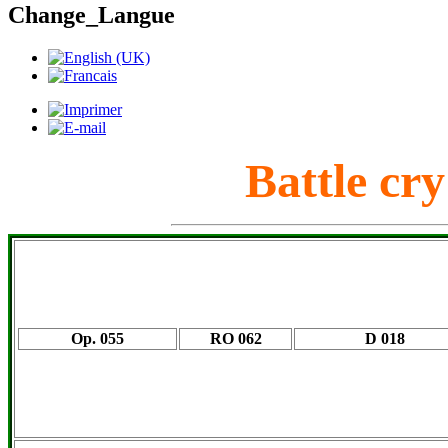
Change_Langue
Battle cry
Op. 055
RO 062
D 018