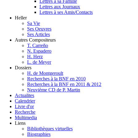
Lettres à sa Famille
Lettres aux Journaux
Lettres à ses Amis/Contacts
Heller
Sa Vie
Ses Oeuvres
Ses Articles
Autres Compositeurs
T. Carreño
N. Espadero
H. Herz
L. de Meyer
Dossiers
H. de Montgeroult
Recherches à la BNF en 2010
Recherches à la BNF en 2011 & 2012
Neuvième CD de P. Martin
Actualites
Calendrier
Livre d'or
Recherche
Multimedia
Liens
Bibliothèques virtuelles
Biographies