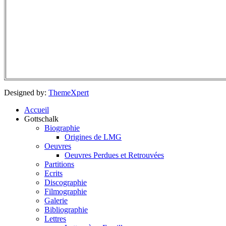
Designed by:
ThemeXpert
Accueil
Gottschalk
Biographie
Origines de LMG
Oeuvres
Oeuvres Perdues et Retrouvées
Partitions
Ecrits
Discographie
Filmographie
Galerie
Bibliographie
Lettres