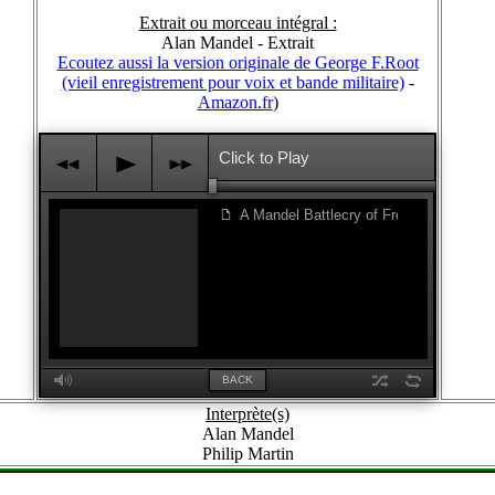
Extrait ou morceau intégral :
Alan Mandel - Extrait
Ecoutez aussi la version originale de George F.Root
(vieil enregistrement pour voix et bande militaire)
-
Amazon.fr
)
Click to Play
j
p
k
A Mandel Battlecry of Freedom
f
M
z
l
BACK
Interprète(s)
Alan Mandel
Philip Martin