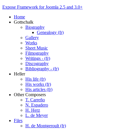
Expose Framework for Joomla 2.5 and 3.0+
Home
Gottschalk
Biography
Genealogy (fr)
Gallery
Works
Sheet Music
Filmography
Writings - (fr)
Discography
Bibliography - (fr)
Heller
His life (fr)
His works (fr)
His articles (fr)
Other Composers
T. Carreño
N. Espadero
H. Herz
L. de Meyer
Files
H. de Montgeroult (fr)