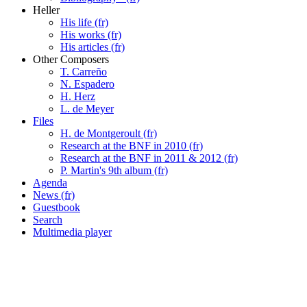
Heller
His life (fr)
His works (fr)
His articles (fr)
Other Composers
T. Carreño
N. Espadero
H. Herz
L. de Meyer
Files
H. de Montgeroult (fr)
Research at the BNF in 2010 (fr)
Research at the BNF in 2011 & 2012 (fr)
P. Martin's 9th album (fr)
Agenda
News (fr)
Guestbook
Search
Multimedia player