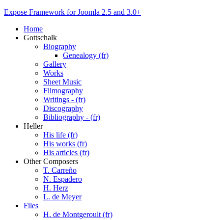
Expose Framework for Joomla 2.5 and 3.0+
Home
Gottschalk
Biography
Genealogy (fr)
Gallery
Works
Sheet Music
Filmography
Writings - (fr)
Discography
Bibliography - (fr)
Heller
His life (fr)
His works (fr)
His articles (fr)
Other Composers
T. Carreño
N. Espadero
H. Herz
L. de Meyer
Files
H. de Montgeroult (fr)