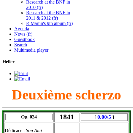
Research at the BNF in
2010 (fr)
Research at the BNF in
2011 & 2012 (fr)
P. Martin's 9th album (fr)
Agenda
News (fr)
Guestbook
Search
Multimedia player
Heller
Deuxième scherzo
1841
0.00/5
Op. 024
[
]
Dédicace :
Son Ami