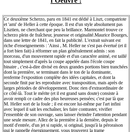
l'Oeuvre :
Ce deuxième Scherzo, paru en 1841 est dédié à Liszt, compatriote
et 'ami' de Heller à cette époque. Il est d'un style absolument pas
Lisztien, ne cherchant que peu la brillance. Marmontel trouve ce
scherzo plein de fraîcheur, jeunesse et originalité.Maurice Bourges,
dans une lettre de 1841, en fait la publicité. L'extrait suivant est
riche d'enseignements : 'Ainsi , M. Heller ne s'est pas évertué (et il
a fort bien fait) à réformer un plan généralement admis : son
morceau, d'un mouvement rapide et d'un caractère animé, est taillé
tout simplement d'après la coupe appelée dans l'école coupe
binaire , c'est-à-dire divisé en deux grandes portions bien tranchées
dont la première, se terminant dans le ton de la dominante,
renferme l'exposition complète des idées capitales, et dont la
seconde finit par les reproduire avec transposition, mais après de
larges périodes de développement. Donc rien d'extraordinaire de
ce côté-là. Tout le mérite (et il est grand sans doute) consiste à
avoir rempli ce cadre des plus heureuses pensées; c'est par là que
M. Heller sort de la foule ; il est encore lui-même par l'art infini
avec lequel il sait les enchaîner, les faire contraster, vivifier
l'ensemble de son ouvrage, sans laisser éteindre l'attention pendant
une seule mesure. Allez de la première à la dernière, depuis le
motif d'entrée, d'un jet si rapide, si original, jusqu'à la péroraison
qui le rappelle énergiquement, vous trouverez la trame