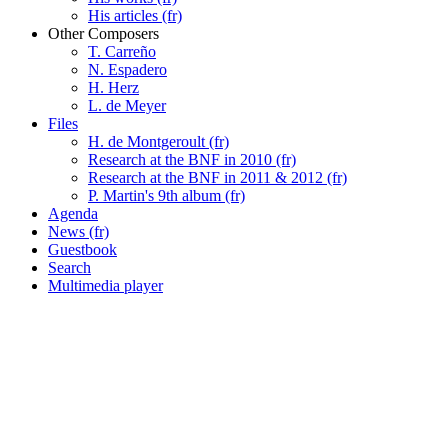
His articles (fr)
Other Composers
T. Carreño
N. Espadero
H. Herz
L. de Meyer
Files
H. de Montgeroult (fr)
Research at the BNF in 2010 (fr)
Research at the BNF in 2011 & 2012 (fr)
P. Martin's 9th album (fr)
Agenda
News (fr)
Guestbook
Search
Multimedia player