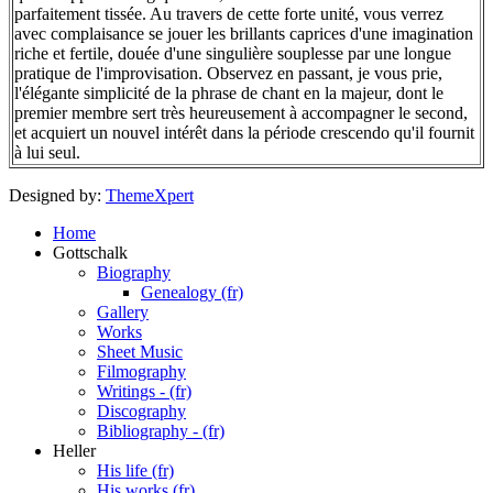
parfaitement tissée. Au travers de cette forte unité, vous verrez
avec complaisance se jouer les brillants caprices d'une imagination
riche et fertile, douée d'une singulière souplesse par une longue
pratique de l'improvisation. Observez en passant, je vous prie,
l'élégante simplicité de la phrase de chant en la majeur, dont le
premier membre sert très heureusement à accompagner le second,
et acquiert un nouvel intérêt dans la période crescendo qu'il fournit
à lui seul.
Designed by:
ThemeXpert
Home
Gottschalk
Biography
Genealogy (fr)
Gallery
Works
Sheet Music
Filmography
Writings - (fr)
Discography
Bibliography - (fr)
Heller
His life (fr)
His works (fr)